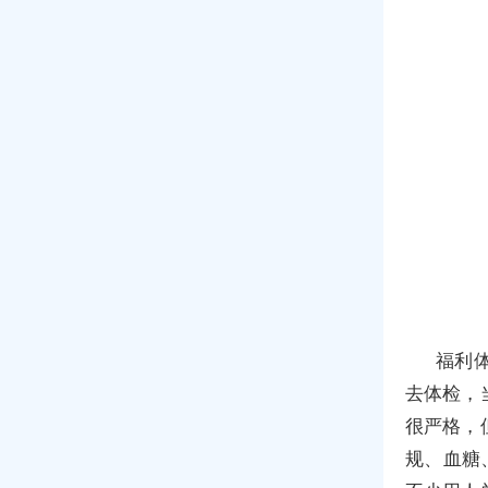
福利
去体检，
很严格，
规、血糖