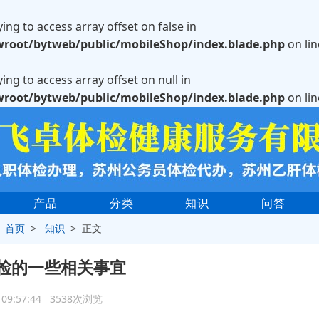
rying to access array offset on false in
oot/bytweb/public/mobileShop/index.blade.php
on li
rying to access array offset on null in
oot/bytweb/public/mobileShop/index.blade.php
on li
产品
分类
知识
问答
>
首页
>
知识
> 正文
检的一些相关事宜
5 09:57:44 3538次浏览