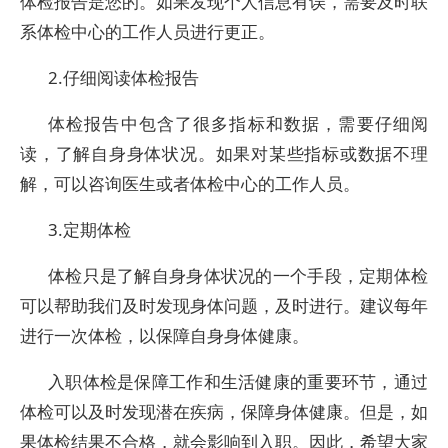
体检报告是您的。如果发现个人信息有误，需要及时联
系体检中心的工作人员进行更正。
2.仔细阅读体检报告
体检报告中包含了很多指标和数据，需要仔细阅
读，了解自身身体状况。如果对某些指标或数据不理
解，可以咨询医生或者体检中心的工作人员。
3.定期体检
体检只是了解自身身体状况的一个手段，定期体检
可以帮助我们及时发现身体问题，及时进行。建议每年
进行一次体检，以保障自身身体健康。
入职体检是保障工作和生活健康的重要环节，通过
体检可以及时发现潜在疾病，保障身体健康。但是，如
果体检结果不合格，就会影响到入职。因此，希望大家