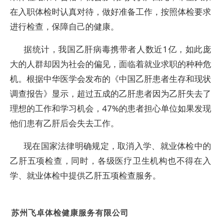
在入职体检时认真对待，做好准备工作，按照体检要求
进行检查，保障自己的健康。
据统计，我国乙肝病毒携带者人数近1亿，如此庞
大的人群却因为社会的偏见，面临着就业求职的种种危
机。根据中华医学会发布的《中国乙肝患者生存和现状
调查报告》显示，超过五成的乙肝患者因为乙肝失去了
理想的工作和学习机会，47%的患者担心单位如果发现
他们患有乙肝后会失去工作。
现在国家法律明确规定，取消入学、就业体检中的
乙肝五项检查，同时，各级医疗卫生机构也不得在入
学、就业体检中提供乙肝五项检查服务。
苏州飞卓体检健康服务有限公司